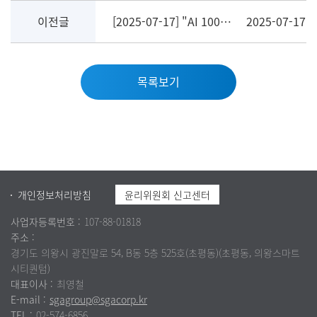
이전글
[2025-07-17] "AI 100조원 시대 단 몇 조만 투입돼도 韓 보안산업 결정적 전환점 맞을 것"
2025-07-17
목록보기
개인정보처리방침
윤리위원회 신고센터
사업자등록번호 :
107-88-01818
주소 :
경기도 의왕시 광진말로 54, B동 5층 525호(초평동)(초평동, 의왕스마트
시티퀀텀)
대표이사 :
최영철
E-mail :
sgagroup@sgacorp.kr
TEL :
02-574-6856