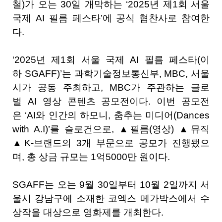
철
)
가 오는
30
일 개막하는
‘2025
년 제
1
회 서울
국제
AI
필름 페스타
’
에 공식 협찬사로 참여한
다
.
‘2025
년 제
1
회 서울 국제
AI
필름 페스타
(
이
하
SGAFF)’
는 과학기술정보통신부
, MBC,
서울
시가 공동 주최하고
, MBC
가 주관하는 글로
벌
AI
영상 콘텐츠 공모전이다
.
이번 공모전
은
‘AI
와 인간의 하모니
,
춤추는 미디어
(Dances
with A.I)’
를 슬로건으로
,
▲필름
(
영상
)
▲뮤직
▲
K-
브랜드의
3
개 부문으로 공모가 진행됐으
며
,
총 상금 규모는
1
억
5000
만 원이다
.
SGAFF
는 오는
9
월
30
일부터
10
월
2
일까지 서
울시 강남구에 소재한 코엑스 메가박스에서 수
상작을 대상으로 영화제를 개최한다
.