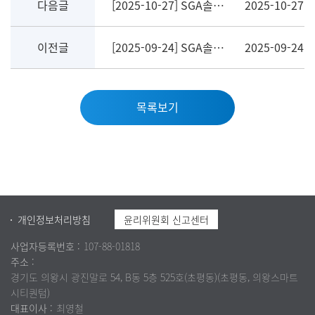
다음글
[2025-10-27] SGA솔루션즈, 엔드포인트 보안 자회사 'SGA EPS' 합병
2025-10-27
이전글
[2025-09-24] SGA솔루션즈, ‘국가·공공기관 대상 국가망 보안체계 시범 실증사업’ 주관사 선정
2025-09-24
목록보기
개인정보처리방침
윤리위원회 신고센터
사업자등록번호 :
107-88-01818
주소 :
경기도 의왕시 광진말로 54, B동 5층 525호(초평동)(초평동, 의왕스마트
시티퀀텀)
대표이사 :
최영철