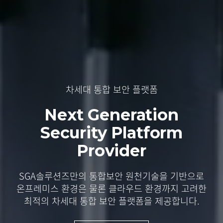
차세대 통합 보안 플랫폼
차세대 통합 보안 플랫폼
클라우드 서버 워크로드 보호에 최적화된 보안
완벽한 제로 트러스트 아키텍처 솔루션
플랫폼
Next Generation
Next Generation
Security
Security
SGA ZTA
Platform
Platform
vAegis
Provider
Provider
국내외 제로트러스트 가이드라인 원칙에 완벽하게
Anti-Malware부터 Host IPS까지 최적의 클라우드
부합하는 디지털 대전환 시대의 새로운 보안
통합 보안,
어떠한 IT 인프라 환경에서도 기존
SGA솔루션즈만의 통합보안 원천기술을 기반으로
SGA솔루션즈만의 통합보안 원천기술을 기반으로
패러다임
온프레미스 환경 수준의 강력한 보안과 통합적인
온프레미스 환경은 물론
온프레미스 환경은 물론
클라우드 환경까지 고려한
클라우드 환경까지 고려한
가시성을 제공합니다.
최적의 차세대 통합 보안 플랫폼을 제공합니다.
최적의 차세대 통합 보안 플랫폼을 제공합니다.
→
→
자세히 보기
자세히 보기